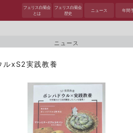
フェリス白菊会
フェリス白菊会
ニュース
年間
とは
歴史
ニュース
ルxS2実践教養
▶
...