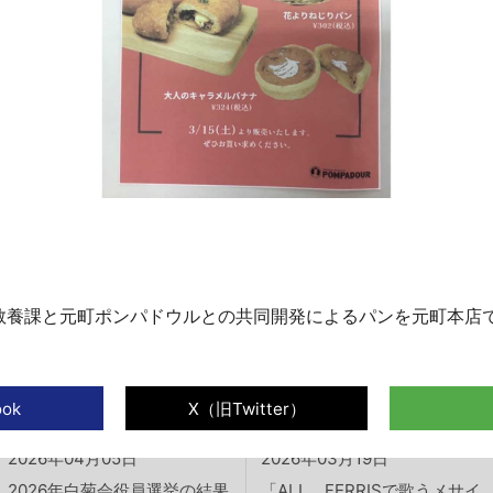
2026年07月14日
2026年07月10日
同窓会室夏季休室のお知らせ
第２６回カイパーサタデーコ
（7月17日～）
ンサートのお知らせ
教養課と元町ポンパドウルとの共同開発によるパンを元町本店
2026年04月05日
2026年03月19日
2026年白菊会役員選挙の結果
「ALL FERRISで歌うメサイ