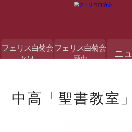
フェリス白菊会
フェリス白菊会
ニ
とは
歴史
中高「聖書教室