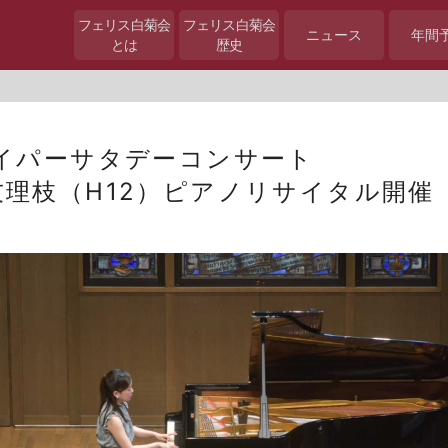
フェリス白菊会
フェリス白菊会
ニュース
年間
とは
歴史
ニュース
カイパーサタデーコンサート
枝（H12）ピアノリサイタル開催
▶
...