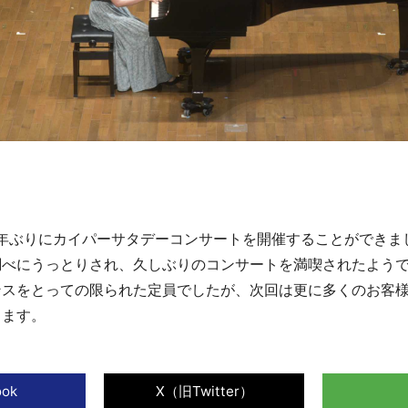
2026年07月14日
2026年07月10日
同窓会室夏季休室のお知らせ
第２６回カイパーサタデーコ
（7月17日～）
ンサートのお知らせ
3年ぶりにカイパーサタデーコンサートを開催することができま
調べにうっとりされ、久しぶりのコンサートを満喫されたよう
ンスをとっての限られた定員でしたが、次回は更に多くのお客
ります。
2026年04月05日
2026年03月19日
2026年白菊会役員選挙の結果
「ALL FERRISで歌うメサイ