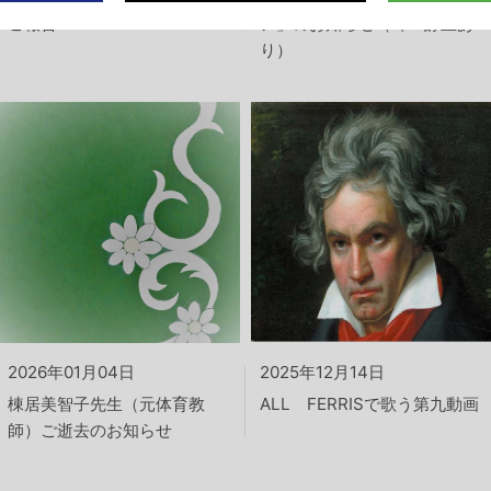
ご報告
ア」のお知らせ（5/19訂正あ
り）
2026年01月04日
2025年12月14日
棟居美智子先生（元体育教
ALL FERRISで歌う第九動画
師）ご逝去のお知らせ