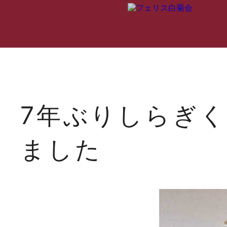
フェリス白菊会
フェリス白菊会
ニ
とは
歴史
7年ぶりしらぎ
ました